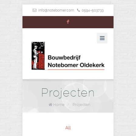
info@notebomer.com
0594-503733
F
Projecten
Home
/
Projecten
All