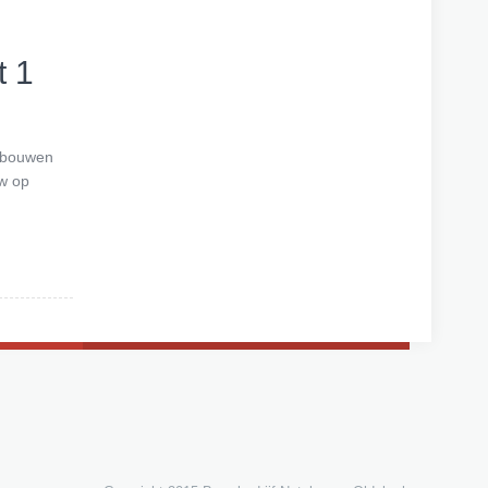
t 1
erbouwen
tw op