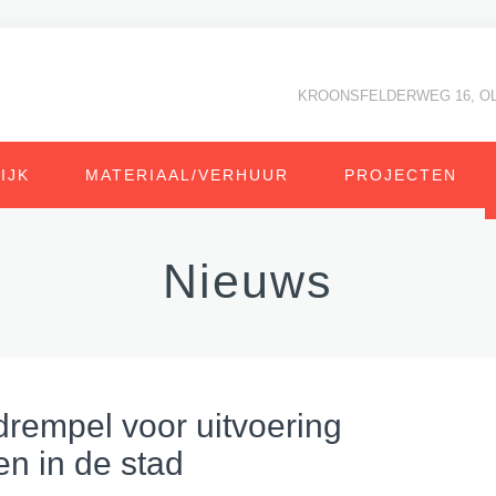
KROONSFELDERWEG 16, O
IJK
MATERIAAL/VERHUUR
PROJECTEN
Nieuws
drempel voor uitvoering
n in de stad