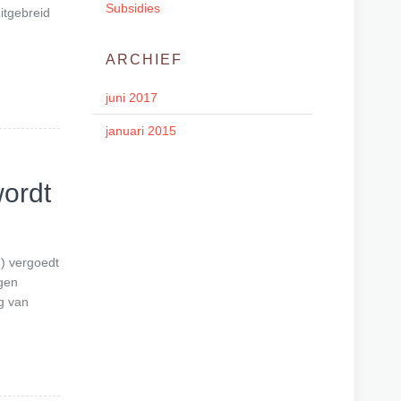
Subsidies
itgebreid
o
m
ARCHIEF
juni 2017
januari 2015
ordt
) vergoedt
gen
ng van