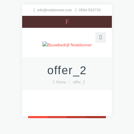
info@notebomer.com
0594-503733
F
offer_2
Home
/
offer_2