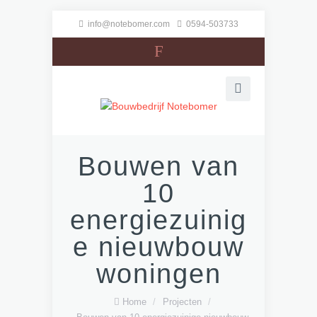
info@notebomer.com
0594-503733
F
Bouwen van
10
energiezuinig
e nieuwbouw
woningen
Home
/
Projecten
/