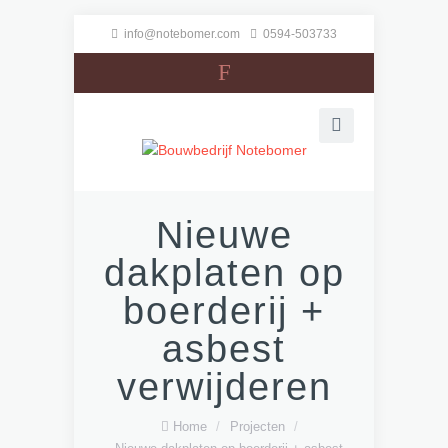
info@notebomer.com
0594-503733
F
Nieuwe
dakplaten op
boerderij +
asbest
verwijderen
Home
/
Projecten
/