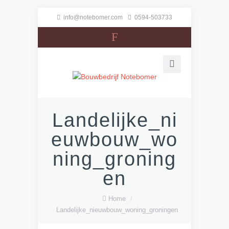
info@notebomer.com
0594-503733
F
Landelijke_ni
euwbouw_wo
ning_groning
en
Home
/
Landelijke_nieuwbouw_woning_groningen