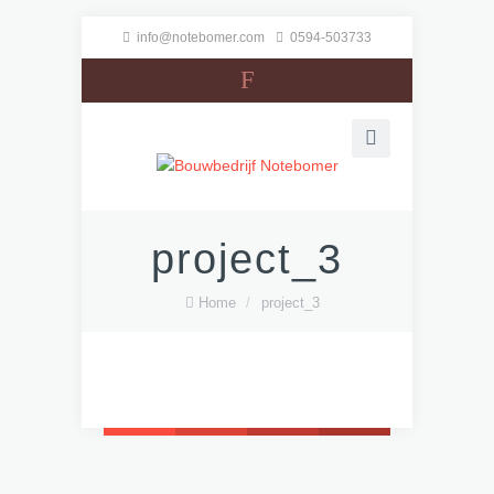
info@notebomer.com
0594-503733
F
project_3
Home
/
project_3