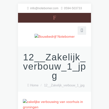
info@notebomer.com
0594-503733
F
12__Zakelijk_
verbouw_1_jp
g
Home
/
12__Zakelijk_verbouw_1_jpg