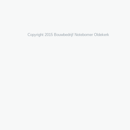
o
m
Copyright 2015 Bouwbedrijf Notebomer Oldekerk