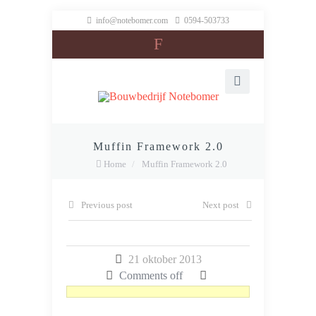
info@notebomer.com
0594-503733
F
Muffin Framework 2.0
Home
/
Muffin Framework 2.0
Previous post
Next post
21 oktober 2013
Comments off