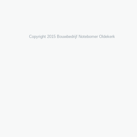
o
m
Copyright 2015 Bouwbedrijf Notebomer Oldekerk