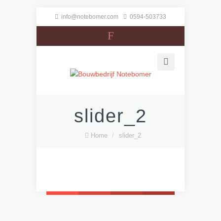
info@notebomer.com
0594-503733
F
slider_2
Home
/
slider_2