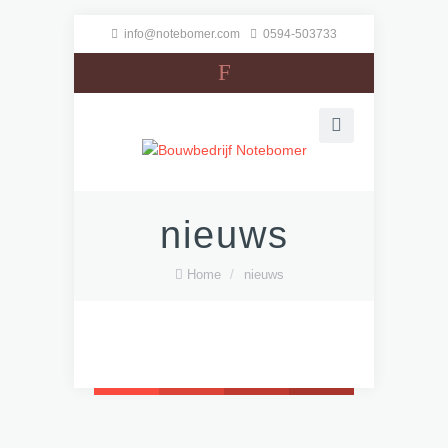
info@notebomer.com
0594-503733
F
nieuws
Home
/
nieuws