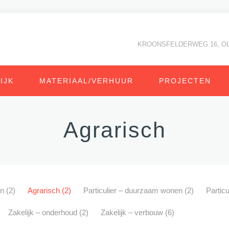
KROONSFELDERWEG 16, O
IJK
MATERIAAL/VERHUUR
PROJECTEN
Agrarisch
en
(2)
Agrarisch
(2)
Particulier – duurzaam wonen
(2)
Partic
Zakelijk – onderhoud
(2)
Zakelijk – verbouw
(6)