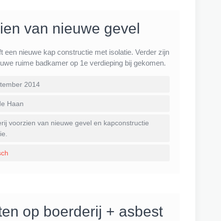
o
m
zien van nieuwe gevel
t een nieuwe kap constructie met isolatie. Verder zijn
uwe ruime badkamer op 1e verdieping bij gekomen.
tember 2014
de Haan
ij voorzien van nieuwe gevel en kapconstructie
ie.
sch
en op boerderij + asbest